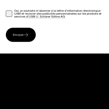
Oui, je souhaite m’abonner à la lettre d’information électronique
USM et recevoir des publicités personnalisées sur les produits et
services
d’USM U. Schärer Söhne AG.
Envoyer
USM U. Schärer Söhne AG
Thunstrasse 55
3110 Münsingen, Suisse
+41 31 720 72 72