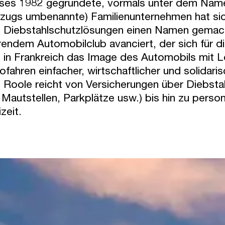
ses 1982 gegründete, vormals unter dem Namen 
ugs umbenannte) Familienunternehmen hat sich
 Diebstahlschutzlösungen einen Namen gemacht.
rendem Automobilclub avanciert, der sich für di
 in Frankreich das Image des Automobils mit L
ofahren einfacher, wirtschaftlicher und solidar
 Roole reicht von Versicherungen über Diebst
r Mautstellen, Parkplätze usw.) bis hin zu pers
izeit.