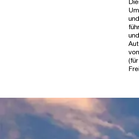
Die
Umz
und
füh
und
Aut
von
(fü
Fre