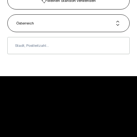
Meinen Standort verwenden
Österreich
USM U. Schärer Söhne AG
Thunstrasse 55
3110 Münsingen, Schweiz