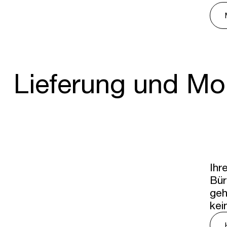
Lieferung und M
Ihr
Bür
geh
kei