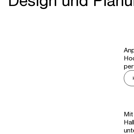
Anp
Hoc
per
Mit
Hal
unt