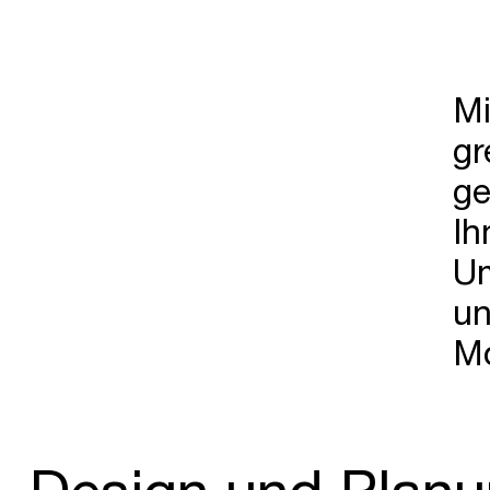
Mi
gr
ge
Ih
Um
un
Mo
Design und Plan