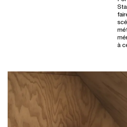
Sta
fai
scé
mét
mér
à c