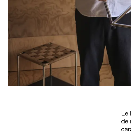
Le 
de 
car