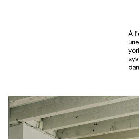
À l
une
yor
sys
dan