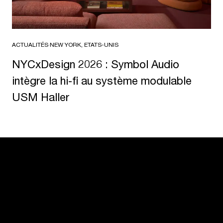
ACTUALITÉS
·
NEW YORK, ETATS-UNIS
NYCxDesign 2026 : Symbol Audio
intègre la hi-fi au système modulable
USM Haller
USM U. Schärer Fils SA, Showroom
23, rue de Bourgogne