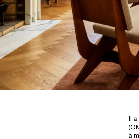
Il 
(OM
à m