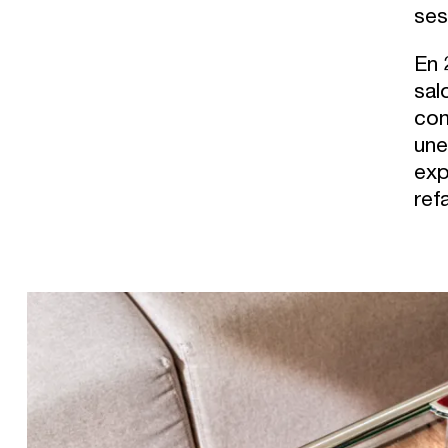
ses
En 
sal
com
une
exp
refa