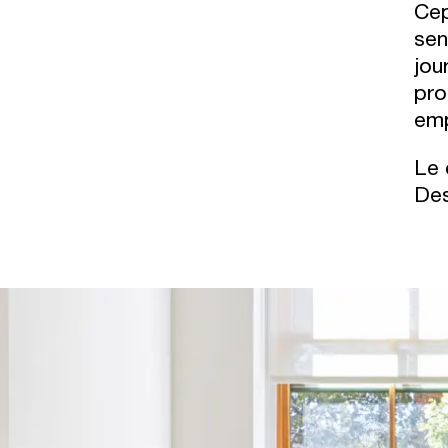
Cep
sen
jou
pro
emp
Le 
Des