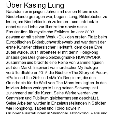
Über Kasing Lung
Nachdem er in jungen Jahren mit seinen Eltern in die
Niederlande gezogen war, begann Lung, Bilderbücher zu
lesen, um Niederländisch zu lernen – und entdeckte
dabei seine Liebe zur Illustration sowie seine
Faszination für mystische Folklore. Im Jahr 2003
gewann er mit seinem Werk «Oki» den ersten Platz beim
Europäischen Bilderbuchwettbewerb und war damit der
erste Künstler chinesischer Herkunft, dem diese Ehre
zuteil wurde. 2011 arbeitete er mit der in Hongkong
ansässigen Designer-Spielzeugmarke HOW2WORK
zusammen und brachte eine Reihe von Sammelfiguren
auf den Markt. Inspiriert von nordischer Mythologie
veröffentlichte er 2015 die Bücher «The Story of Puca»,
«Pato and the Girl» und «Miró’s Requiem», die den
Grundstein für die Welt von The Monsters legten. In den
letzten Jahren verlagerte Lung seinen Schwerpunkt
zunehmend auf die Kunst. Seine Werke werden von
Sammlern und Publikum gleichermassen geschätzt.
Seine Arbeiten wurden in Einzelausstellungen in Städten
wie Hongkong, Taipeh und Tokio sowie in
Gruppenausstellungen in Shanghai, Hongkong, Paris und