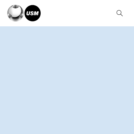
Home
Kollektionen
USM Haller System
USM Haller