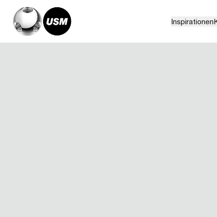
Inspirationen
K
Home
Magazin
NIGO®: From Japan with Love