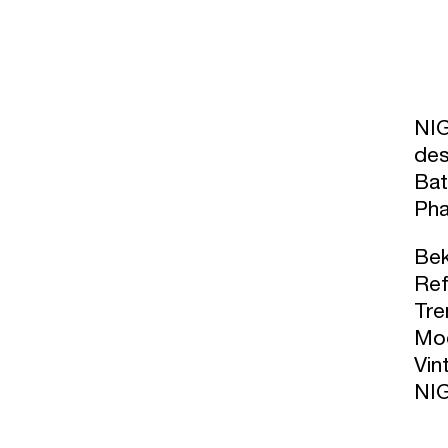
NIG
des
Bat
Pha
Bek
Ref
Tre
Mod
Vin
NIG