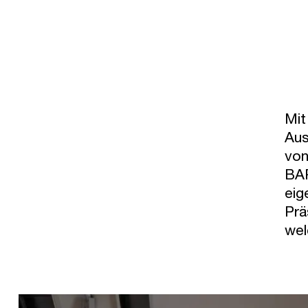
Mit
Aus
von
BAP
eig
Prä
wel