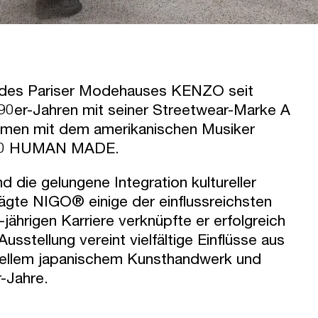
r des Pariser Modehauses KENZO seit
90er-Jahren mit seiner Streetwear-Marke A
mmen mit dem amerikanischen Musiker
 2010 HUMAN MADE.
d die gelungene Integration kultureller
rägte NIGO® einige der einflussreichsten
ährigen Karriere verknüpfte er erfolgreich
usstellung vereint vielfältige Einflüsse aus
onellem japanischem Kunsthandwerk und
r-Jahre.