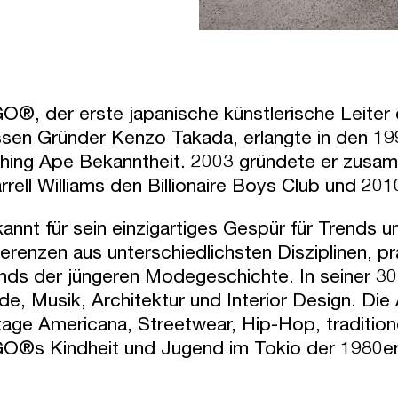
O®, der erste japanische künstlerische Leite
sen Gründer Kenzo Takada, erlangte in den 19
hing Ape Bekanntheit. 2003 gründete er zusa
rrell Williams den Billionaire Boys Club und
annt für sein einzigartiges Gespür für Trends un
erenzen aus unterschiedlichsten Disziplinen, p
nds der jüngeren Modegeschichte. In seiner 30-j
e, Musik, Architektur und Interior Design. Die A
tage Americana, Streetwear, Hip-Hop, traditi
O®s Kindheit und Jugend im Tokio der 1980e