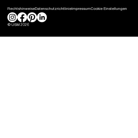
Karriere
Rechtshinweise
Datenschutzrichtlinie
Impressum
Cookie Einstellungen
Presse
© USM 2026
Packaging Labeling