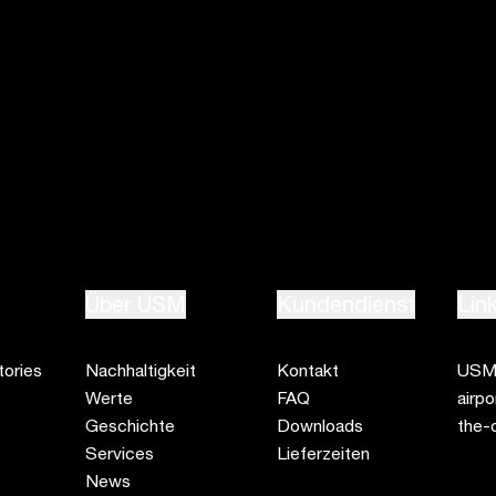
Konfigurator
Handelspartner finden
USM Showroom besuchen
Über USM
Kundendienst
Lin
ories
Nachhaltigkeit
Kontakt
USM 
Werte
FAQ
airp
Geschichte
Downloads
the-
Services
Lieferzeiten
News