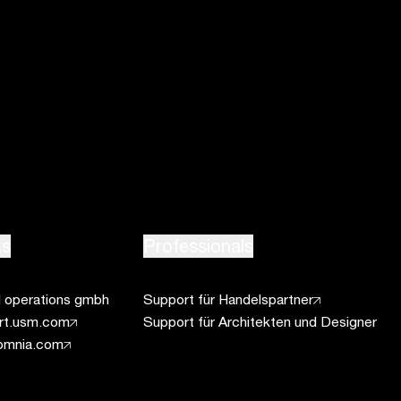
ks
Professionals
operations gmbh
Support für Handelspartner
ort.usm.com
Support für Architekten und Designer
omnia.com