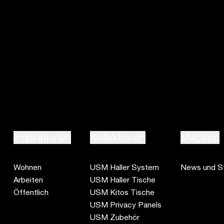
77815 Bühl, Deutschland
+49 7223 80 94 0
info.de@usm.com
Inspirationen
Kollektionen
Magazin
Wohnen
USM Haller System
News und St
Arbeiten
USM Haller Tische
Öffentlich
USM Kitos Tische
USM Privacy Panels
USM Zubehör