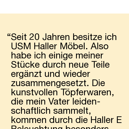
“
Seit 20 Jahren besitze ich
USM Haller Möbel. Also
habe ich einige meiner
Stücke durch neue Teile
ergänzt und wieder
zusam­menge­setzt. Die
kunst­vollen Töpfer­waren,
die mein Vater leiden­
schaft­lich sammelt,
kommen durch die Haller E
Beleuch­tung besonders