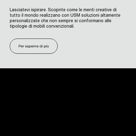
Lasciatevi ispirare. Scoprite come le menti creative di
tutto il mondo realizzano con USM soluzioni altamente
personalizzate che non sempre si conformano alle
tipologie di mobili convenzionali.
Per saperne di più
USM U. Schärer Söhne AG
Thunstrasse 55
3110 Münsingen, Svizzera