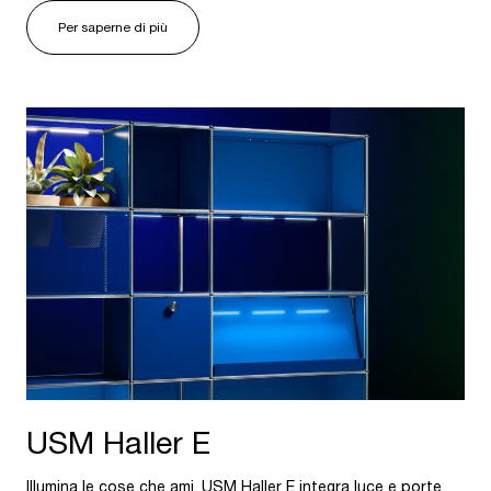
Per saperne di più
USM Haller E
Illumina le cose che ami. USM Haller E integra luce e porte