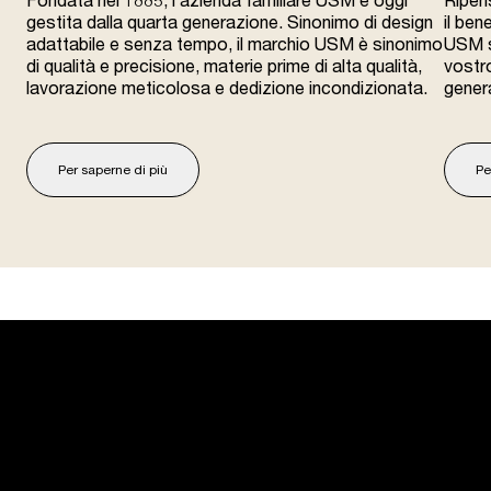
gestita dalla quarta generazione. Sinonimo di design
il ben
adattabile e senza tempo, il marchio USM è sinonimo
USM s
di qualità e precisione, materie prime di alta qualità,
vostro
lavorazione meticolosa e dedizione incondizionata.
gener
Per saperne di più
Pe
USM U. Schärer Söhne AG