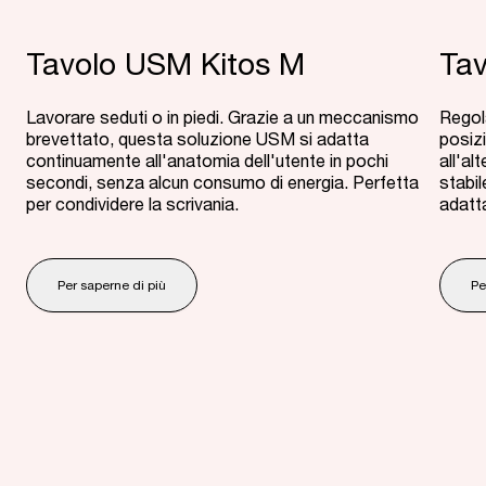
Tavolo USM Kitos M
Tav
Lavorare seduti o in piedi. Grazie a un meccanismo
Regola
brevettato, questa soluzione USM si adatta
posiz
continuamente all'anatomia dell'utente in pochi
all'a
secondi, senza alcun consumo di energia. Perfetta
stabil
per condividere la scrivania.
adatt
Per saperne di più
Pe