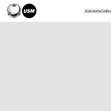
Solutions
Collez
Home
Magazine
Dvir & Rauchwerger, New York