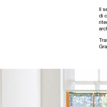
Il 
di 
rit
arc
Tra
Gra