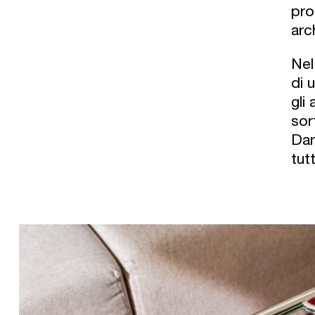
pro
arc
Nel
di 
gli
sor
Dan
tut