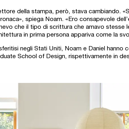
settore della stampa, però, stava cambiando. «S
cronaca», spiega Noam. «Ero consapevole dell’e
enevo che il tipo di scrittura che amavo stess
hitettura in prima persona appariva come la svol
sferitisi negli Stati Uniti, Noam e Daniel hann
duate School of Design, rispettivamente in desi