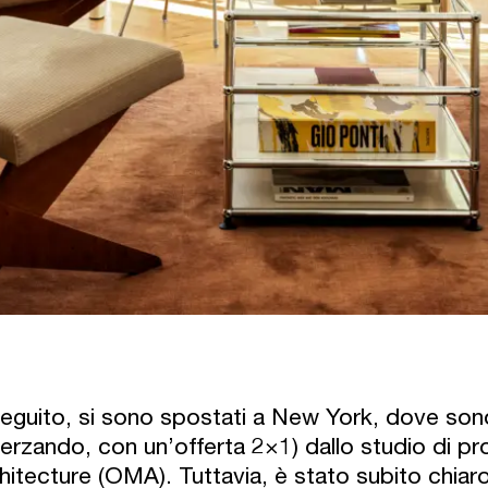
seguito, si sono spostati a New York, dove son
erzando, con un’offerta 2×1) dallo studio di pr
hitecture (OMA). Tuttavia, è stato subito chiaro