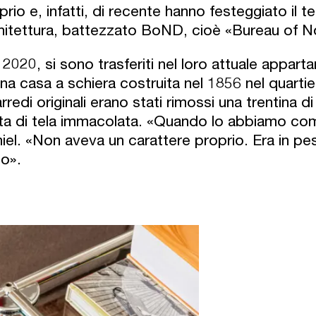
prio e, infatti, di recente hanno festeggiato il t
hitettura, battezzato BoND, cioè «Bureau of N
 2020, si sono trasferiti nel loro attuale appa
una casa a schiera costruita nel 1856 nel quarti
 arredi originali erano stati rimossi una trentina
ta di tela immacolata. «Quando lo abbiamo com
iel. «Non aveva un carattere proprio. Era in p
to».