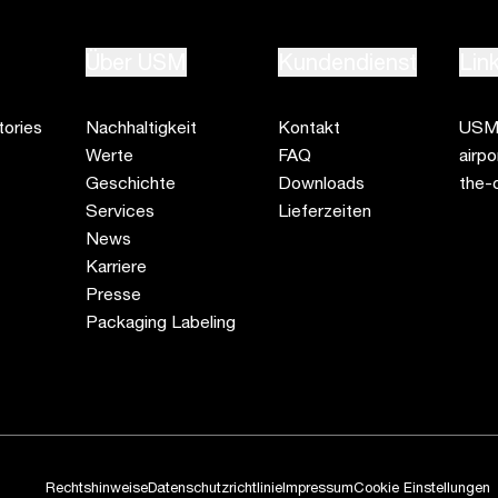
Über USM
Kundendienst
Lin
ories
Nachhaltigkeit
Kontakt
USM 
Werte
FAQ
airp
Geschichte
Downloads
the-
Services
Lieferzeiten
News
Karriere
Presse
Packaging Labeling
Rechtshinweise
Datenschutzrichtlinie
Impressum
Cookie Einstellungen