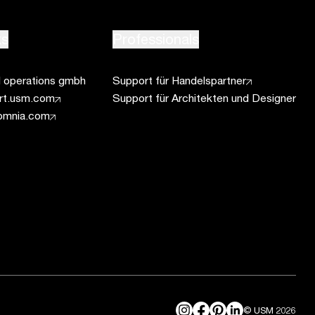
ks
Professionals
operations gmbh
Support für Handelspartner
ort.usm.com
Support für Architekten und Designer
omnia.com
© USM 2026