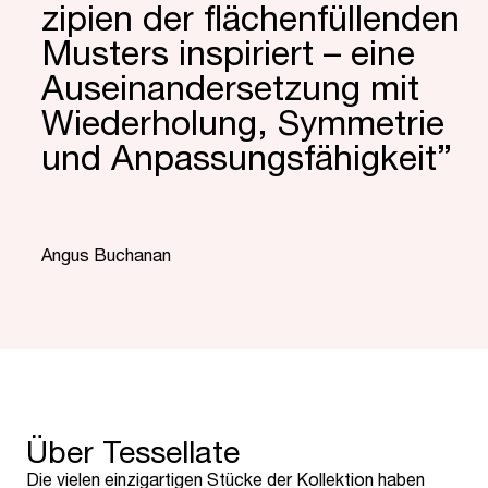
zipien der flächen­füllenden
Musters inspi­riert – eine
Ausein­ander­setzung mit
Wieder­holung, Symmetrie
und Anpas­sungs­fähig­keit”
“
Angus Buchanan
Über Tessellate
Die vielen einzigartigen Stücke der Kollektion haben