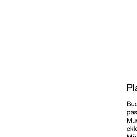
Pl
Buc
pas
Mus
ekl
Möb