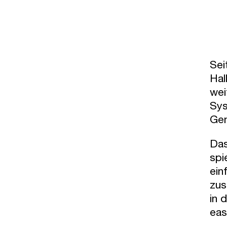
Sei
Hal
wei
Sys
Gem
Das
spi
ein
zus
in 
eas