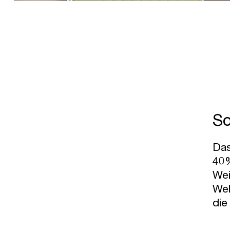
So
Das
40%
Wei
Wel
die