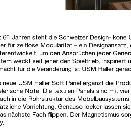
t 60 Jahren steht die Schweizer Design-Iko
ler für zeitlose Modularität – ein Designansatz,
terentwickelt, um den Ansprüchen jeder Gener
tem weckt seit jeher den Spieltrieb, inspiriert 
acht für die Veränderung ist USM Haller gera
 neue USM Haller Soft Panel ergänzt die Pro
elerische Note. Die textilen Panels sind mit vi
fach in die Rohrstruktur des Möbelbausystems
ätzliche Vorrichtung. Genauso locker lassen si
das nächste Fach flippen. Der Magnetismus sorgt 
y.