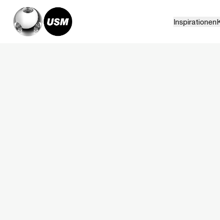
Inspirationen
K
Home
Magazin
USM Haller Soft Panel News