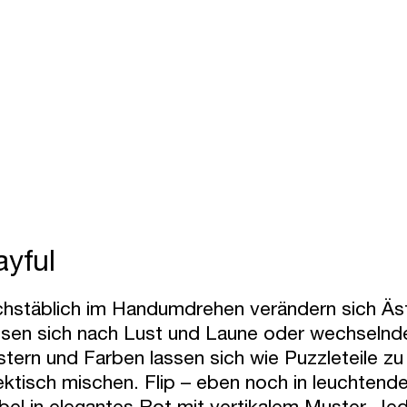
ayful
hstäblich im Handumdrehen verändern sich Äst
sen sich nach Lust und Laune oder wechselnd
tern und Farben lassen sich wie Puzzleteile z
ektisch mischen. Flip – eben noch in leuchtende
el in elegantes Rot mit vertikalem Muster. Jed