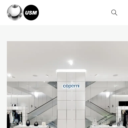
Home
Magazin
USM and Coperni