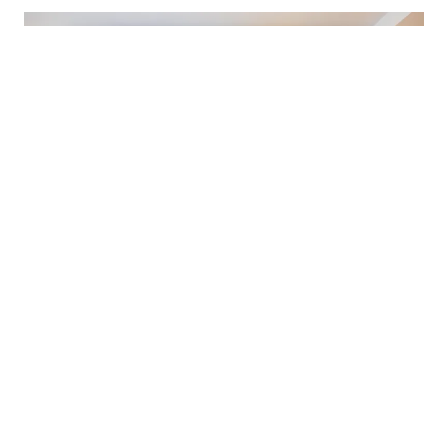
EINZELHANDEL
·
LEICESTER, GROSSBRITANNIEN
Das will ich in meinem Laden