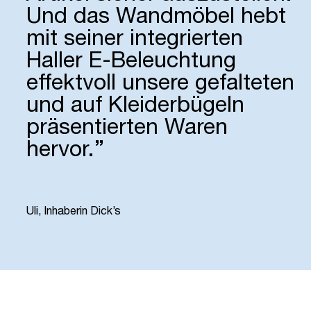
Und das Wandmöbel hebt
mit seiner inte­grierten
Haller E-Be­leuch­tung
effekt­voll unsere gefal­teten
und auf Klei­derbü­geln
präsen­tierten Waren
hervor.”
“
Uli, Inhaberin Dick’s